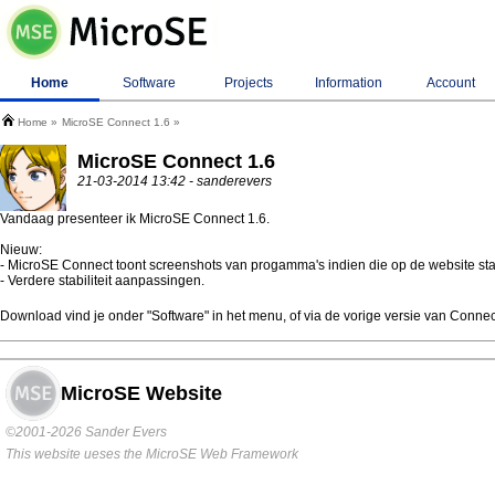
Home
Software
Projects
Information
Account
Home
MicroSE Connect 1.6
MicroSE Connect 1.6
21-03-2014 13:42 - sanderevers
Vandaag presenteer ik MicroSE Connect 1.6.
Nieuw:
- MicroSE Connect toont screenshots van progamma's indien die op de website st
- Verdere stabiliteit aanpassingen.
Download vind je onder "Software" in het menu, of via de vorige versie van Conne
MicroSE Website
©2001-2026 Sander Evers
This website ueses the MicroSE Web Framework